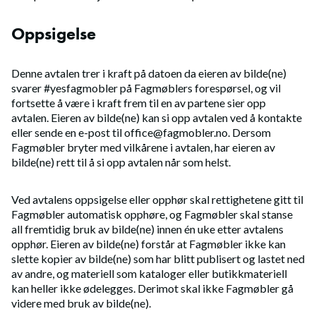
Oppsigelse
Denne avtalen trer i kraft på datoen da eieren av bilde(ne)
svarer #yesfagmobler på Fagmøblers forespørsel, og vil
fortsette å være i kraft frem til en av partene sier opp
avtalen. Eieren av bilde(ne) kan si opp avtalen ved å kontakte
eller sende en e-post til office@fagmobler.no. Dersom
Fagmøbler bryter med vilkårene i avtalen, har eieren av
bilde(ne) rett til å si opp avtalen når som helst.
Ved avtalens oppsigelse eller opphør skal rettighetene gitt til
Fagmøbler automatisk opphøre, og Fagmøbler skal stanse
all fremtidig bruk av bilde(ne) innen én uke etter avtalens
opphør. Eieren av bilde(ne) forstår at Fagmøbler ikke kan
slette kopier av bilde(ne) som har blitt publisert og lastet ned
av andre, og materiell som kataloger eller butikkmateriell
kan heller ikke ødelegges. Derimot skal ikke Fagmøbler gå
videre med bruk av bilde(ne).