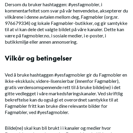
Dersom du bruker hashtaggen: #yesfagmobler, i
kommentarfeltet som svar på vår henvendelse, aksepterer du
vilkårene i denne avtalen mellom deg, Fagmøbler (org.nr.
976679334) og lokale Fagmøbler-butikker, og gir samtykke
til at vi kan dele det valgte bildet på våre kanaler. Dette kan
være på fagmobler.no, i sosiale medier, i e-poster, i
butikkmiljø eller annen annonsering.
Vilkår og betingelser
Ved å bruke hashtaggen #yesfagmobler gir du Fagmobler en
ikke-eksklusiv, videre-lisensierbar (innenfor Fagmøbler),
gratis verdensomspennende rett til å bruke bilde(ne) i det
gitte vedlegget i våre markedsføringskanaler. Ved skriftlig
bekreftelse kan du også gi et overordnet samtykke til at
Fagmøbler fritt kan bruke dine relevante bilder for
Fagmøbler, ved #yesfagmobler.
Bilde(ne) skal kun bli brukt i i kanaler og medier hvor