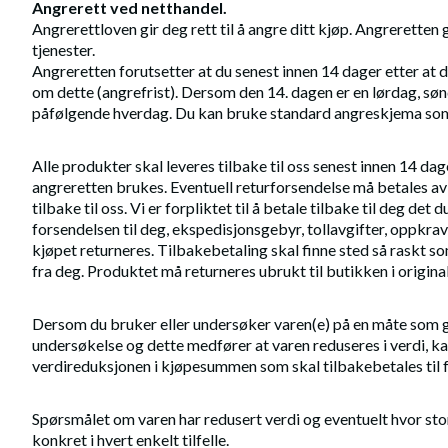
Angrerett ved netthandel.
Angrerettloven gir deg rett til å angre ditt kjøp. Angreretten 
tjenester.
Angreretten forutsetter at du senest innen 14 dager etter at 
om dette (angrefrist). Dersom den 14. dagen er en lørdag, sønd
påfølgende hverdag. Du kan bruke standard angreskjema som 
Alle produkter skal leveres tilbake til oss senest innen 14 dag
angreretten brukes. Eventuell returforsendelse må betales av 
tilbake til oss. Vi er forpliktet til å betale tilbake til deg det 
forsendelsen til deg, ekspedisjonsgebyr, tollavgifter, oppkrav
kjøpet returneres. Tilbakebetaling skal finne sted så raskt s
fra deg. Produktet må returneres ubrukt til butikken i origina
Dersom du bruker eller undersøker varen(e) på en måte som 
undersøkelse og dette medfører at varen reduseres i verdi, kan
verdireduksjonen i kjøpesummen som skal tilbakebetales til 
Spørsmålet om varen har redusert verdi og eventuelt hvor sto
konkret i hvert enkelt tilfelle.