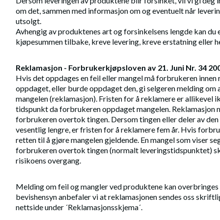
Dersom leveringen av produktene blir forsinket, vil vi gi deg 
om det, sammen med informasjon om og eventuelt når levering
utsolgt.
Avhengig av produktenes art og forsinkelsens lengde kan du
kjøpesummen tilbake, kreve levering, kreve erstatning eller h
Reklamasjon - Forbrukerkjøpsloven av 21. Juni Nr. 34 20
Hvis det oppdages en feil eller mangel må forbrukeren innen ri
oppdaget, eller burde oppdaget den, gi selgeren melding om a
mangelen (reklamasjon). Fristen for å reklamere er allikevel 
tidspunkt da forbrukeren oppdaget mangelen. Reklamasjon må 
forbrukeren overtok tingen. Dersom tingen eller deler av den 
vesentlig lengre, er fristen for å reklamere fem år. Hvis forbr
retten til å gjøre mangelen gjeldende. En mangel som viser se
forbrukeren overtok tingen (normalt leveringstidspunktet) sk
risikoens overgang.
Melding om feil og mangler ved produktene kan overbringes os
bevishensyn anbefaler vi at reklamasjonen sendes oss skriftli
nettside under ´Reklamasjonsskjema´.