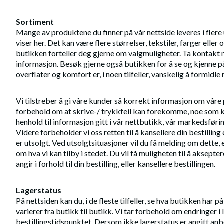
Sortiment
Mange av produktene du finner på vår nettside leveres i flere 
viser her. Det kan være flere størrelser, tekstiler, farger elle
butikken forteller deg gjerne om valgmuligheter. Ta kontakt 
informasjon. Besøk gjerne også butikken for å se og kjenne på
overflater og komfort er, i noen tilfeller, vanskelig å formidle 
Vi tilstreber å gi våre kunder så korrekt informasjon om våre
forbehold om at skrive-/ trykkfeil kan forekomme, noe som ka
henhold til informasjon gitt i vår nettbutikk, vår markedsføri
Videre forbeholder vi oss retten til å kansellere din bestillin
er utsolgt. Ved utsolgtsituasjoner vil du få melding om dett
om hva vi kan tilby i stedet. Du vil få muligheten til å aksepte
angir i forhold til din bestilling, eller kansellere bestillingen.
Lagerstatus
På nettsiden kan du, i de fleste tilfeller, se hva butikken har p
varierer fra butikk til butikk. Vi tar forbehold om endringer i
bestillingstidspunktet. Dersom ikke lagerstatus er angitt anb