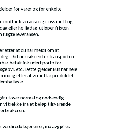
gjelder for varer og for enkelte
du mottar leveransen gir oss melding
ag eller helligdag, utløper fristen
fulgte leveransen.
er etter at du har meldt om at
deg. Du har risikoen for transporten
du har betalt inkludert porto for
sgebyr, etc. Dette gjelder kun når hele
om mulig etter at vi mottar produktet
lemballasje.
går utover normal og nødvendig
 vi trekke fra et beløp tilsvarende
forbrukeren.
r verdireduksjonen er, må avgjøres