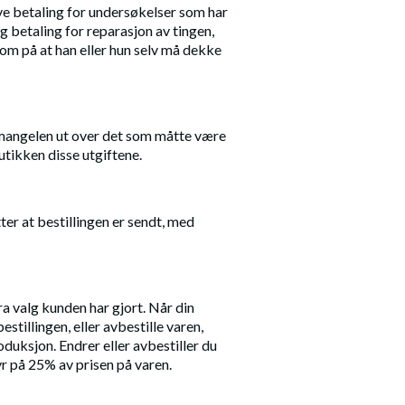
ve betaling for undersøkelser som har
 betaling for reparasjon av tingen,
m på at han eller hun selv må dekke
e mangelen ut over det som måtte være
tikken disse utgiftene.
tter at bestillingen er sendt, med
ra valg kunden har gjort. Når din
estillingen, eller avbestille varen,
roduksjon. Endrer eller avbestiller du
yr på 25% av prisen på varen.