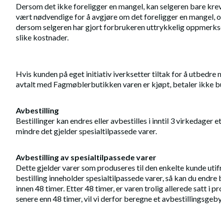
Dersom det ikke foreligger en mangel, kan selgeren bare kre
vært nødvendige for å avgjøre om det foreligger en mangel, og
dersom selgeren har gjort forbrukeren uttrykkelig oppmerkso
slike kostnader.
Hvis kunden på eget initiativ iverksetter tiltak for å utbedr
avtalt med Fagmøblerbutikken varen er kjøpt, betaler ikke bu
Avbestilling
Bestillinger kan endres eller avbestilles i inntil 3 virkedager e
mindre det gjelder spesialtilpassede varer.
Avbestilling av spesialtilpassede varer
Dette gjelder varer som produseres til den enkelte kunde utif
bestilling inneholder spesialtilpassede varer, så kan du endre b
innen 48 timer. Etter 48 timer, er varen trolig allerede satt i p
senere enn 48 timer, vil vi derfor beregne et avbestillingsgeb