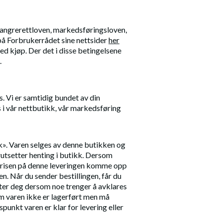
 angrerettloven, markedsføringsloven,
på Forbrukerrådet sine nettsider
her
ved kjøp. Der det i disse betingelsene
.
ss. Vi er samtidig bundet av din
s i vår nettbutikk, vår markedsføring
kk». Varen selges av denne butikken og
rutsetter henting i butikk. Dersom
 prisen på denne leveringen komme opp
n. Når du sender bestillingen, får du
kter deg dersom noe trenger å avklares
om varen ikke er lagerført men må
punkt varen er klar for levering eller