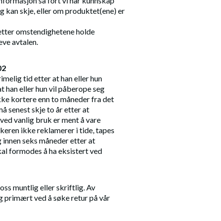
informasjon så fort vi har kunnskap
 kan skje, eller om produktet(ene) er
 etter omstendighetene holde
eve avtalen.
02
melig tid etter at han eller hun
t han eller hun vil påberope seg
ikke kortere enn to måneder fra det
senest skje to år etter at
ved vanlig bruk er ment å vare
ukeren ikke reklamerer i tide, tapes
g innen seks måneder etter at
al formodes å ha eksistert ved
s muntlig eller skriftlig. Av
g primært ved å søke retur på vår