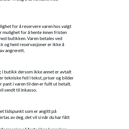
.
ighet for å reservere varen hos valgt
 mulighet for å hente innen fristen
 med butikken. Varen betales ved
kk og hent reservasjoner er ikke å
av angrerett.
g i butikk dersom ikke annet er avtalt
r tekniske feil i tekst, priser og bilder
ant i varen til den er fullt ut betalt.
i sendt til inkasso.
det tidspunkt som er angitt på
tas av deg, det vil si når du har fått