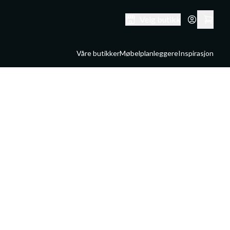
Velg butikk
Våre butikker
Møbelplanleggere
Inspirasjon