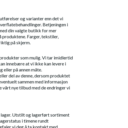
utførelser og varianter enn det vi
r overflatebehandlinger. Betjeningen i
med din valgte butikk for mer
 produktene. Farger, tekstiler,
riktig på skjerm.
 produkter som mulig. Vi tar imidlertid
n innebære at vi ikke kan levere i
ng eller på annen måte.
g eller del av denne, dersom produktet
e, eventuelt sammen med informasjon
re vårt nye tilbud med de endringer vi
å lager. Utstilt og lagerført sortiment
 lagerstatus i timene rundt
efaler vi deg å ta kontakt med