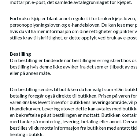
mottar pr. e-post, det samlede avtalegrunnlaget for kjøpet.
Forbrukerkjøp er blant annet regulert i forbrukerkjøpsloven,
personopplysningsloven og e-handelsloven. Du kan lese mer 
hvis du vil ha mer informasjon om dine rettigheter og plikter 
stilles krav til skriftlighet, er dette oppfylt ved bruk av e-post
Bestilling
Din bestilling er bindende når bestillingen er registrert hos o
bestilling hvis denne ikke avviker fra det som er tilbudt av os
eller på annen måte.
Din bestilling sendes til butikken du har valgt som «Din buti
betaling foregår også direkte til butikken. Prisen på varen fo
varen ønskes levert innenfor butikkens leveringsområde, vil
i handlekurven. Levering utover dette kan avtales med butikke
en bekreftelse på at bestillingen er mottatt. Butikken konta
med tanke på montering, levering, betaling eller annet. Ders
bestilles vil du motta informasjon fra butikken med antatt tids
henting i butikk.