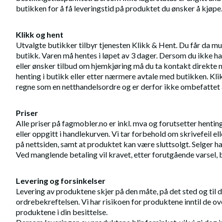
butikken for å få leveringstid på produktet du ønsker å kjøpe
Klikk og hent
Utvalgte butikker tilbyr tjenesten Klikk & Hent. Du får da mul
butikk. Varen må hentes i løpet av 3 dager. Dersom du ikke har
eller ønsker tilbud om hjemkjøring må du ta kontakt direkte
henting i butikk eller etter nærmere avtale med butikken. Kli
regne som en netthandelsordre og er derfor ikke ombefattet 
Priser
Alle priser på fagmobler.no er inkl. mva og forutsetter hentin
eller oppgitt i handlekurven. Vi tar forbehold om skrivefeil elle
på nettsiden, samt at produktet kan være sluttsolgt. Selger har p
Ved manglende betaling vil kravet, etter forutgående varsel, bl
Levering og forsinkelser
Levering av produktene skjer på den måte, på det sted og til 
ordrebekreftelsen. Vi har risikoen for produktene inntil de over
produktene i din besittelse.