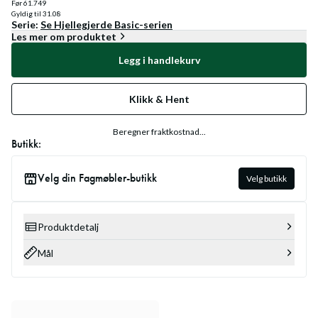
Før
61.749
Gyldig til
31.08
Serie:
Se
Hjellegjerde Basic
-serien
Les mer om produktet
Legg i handlekurv
Klikk & Hent
Beregner fraktkostnad...
Butikk:
Velg din Fagmøbler-butikk
Velg butikk
Produktdetalj
Mål