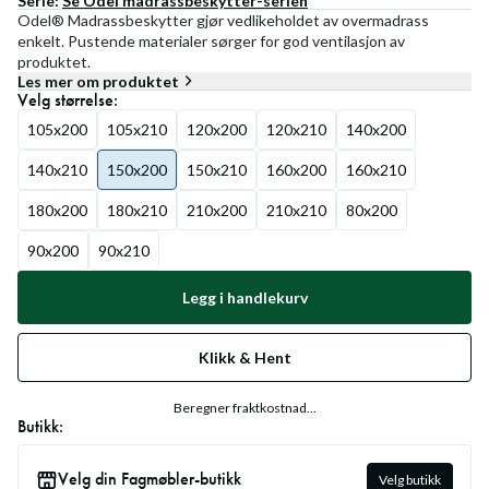
Serie:
Se
Odel madrassbeskytter
-serien
Odel® Madrassbeskytter gjør vedlikeholdet av overmadrass
enkelt. Pustende materialer sørger for god ventilasjon av
produktet.
Les mer om produktet
Velg
størrelse
:
105x200
105x210
120x200
120x210
140x200
140x210
150x200
150x210
160x200
160x210
180x200
180x210
210x200
210x210
80x200
90x200
90x210
Legg i handlekurv
Klikk & Hent
Beregner fraktkostnad...
Butikk:
Velg din Fagmøbler-butikk
Velg butikk