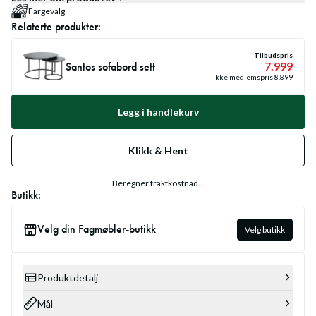
Fargevalg
Relaterte produkter:
Tilbudspris
Santos sofabord sett
7.999
Ikke medlemspris
8.899
Legg i handlekurv
Klikk & Hent
Beregner fraktkostnad...
Butikk:
Velg din Fagmøbler-butikk
Velg butikk
Produktdetalj
Mål