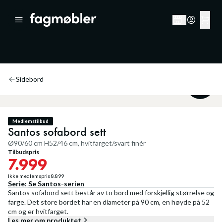
Sidebord
10
%
Medlemstilbud
Santos sofabord sett
Ø90/60 cm H52/46 cm, hvitfarget/svart finér
Tilbudspris
7.999
Ikke medlemspris
8.899
Serie:
Se
Santos
-serien
Santos sofabord sett består av to bord med forskjellig størrelse og
farge. Det store bordet har en diameter på 90 cm, en høyde på 52
cm og er hvitfarget.
Les mer om produktet