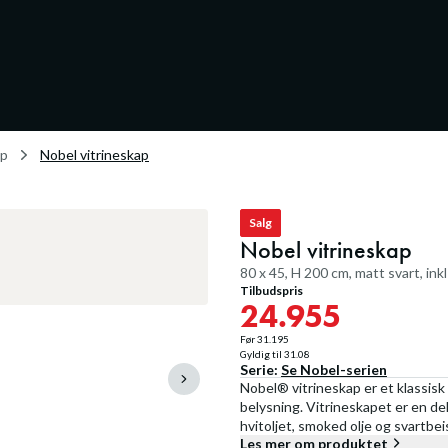
ap
Nobel vitrineskap
Salg
Nobel vitrineskap
80 x 45, H 200 cm, matt svart, inkl
Tilbudspris
24.955
Før
31.195
Gyldig til
31.08
Serie:
Se
Nobel
-serien
Nobel® vitrineskap er et klassisk 
belysning. Vitrineskapet er en del
hvitoljet, smoked olje og svartbe
Les mer om produktet