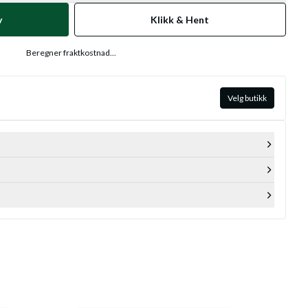
v
Klikk & Hent
Beregner fraktkostnad...
Velg butikk