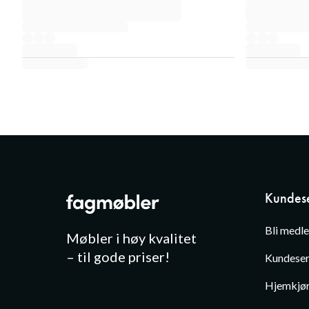
Kundese
Bli medl
Møbler i høy kvalitet
– til gode priser!
Kundeser
Hjemkjør