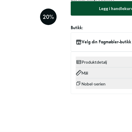
Legg i handlekur
20
%
Butikk:
Velg din Fagmøbler-butikk
Produktdetalj
Mål
Nobel-serien