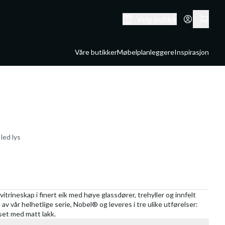
Velg butikk
Våre butikker
Møbelplanleggere
Inspirasjon
 led lys
vitrineskap i finert eik med høye glassdører, trehyller og innfelt
 av vår helhetlige serie, Nobel® og leveres i tre ulike utførelser:
iset med matt lakk.