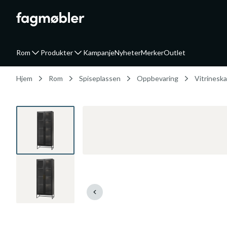
Rom
Produkter
Kampanje
Nyheter
Merker
Outlet
Hjem
Rom
Spiseplassen
Oppbevaring
Vitrinesk