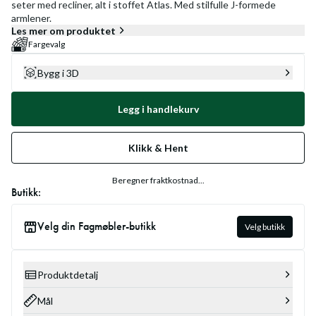
seter med recliner, alt i stoffet Atlas. Med stilfulle J-formede
armlener.
Les mer om produktet
Fargevalg
Bygg i 3D
Legg i handlekurv
Klikk & Hent
Beregner fraktkostnad...
Butikk:
Velg din Fagmøbler-butikk
Velg butikk
Produktdetalj
Mål