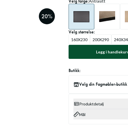
Velg
farge
:
Antrasitt
20
%
Velg
størrelse
:
160X230
200X290
240X34
Legg i handlekur
Butikk:
Velg din Fagmøbler-butikk
Produktdetalj
Mål