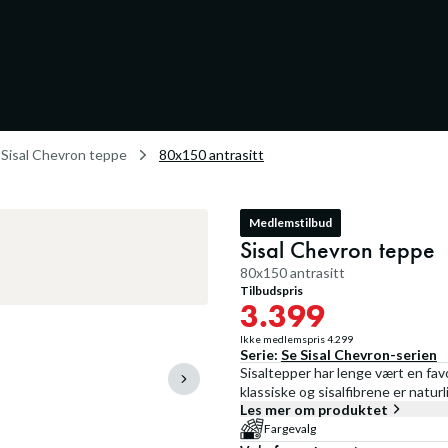
Sisal Chevron teppe
80x150 antrasitt
Medlemstilbud
Sisal Chevron teppe
80x150 antrasitt
Tilbudspris
3.399
Ikke medlemspris
4.299
Serie:
Se
Sisal Chevron
-serien
Sisaltepper har lenge vært en favo
klassiske og sisalfibrene er natur
Les mer om produktet
Fargevalg