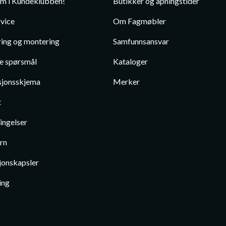
em i Kundeklubben!
Butikker og åpningstider
vice
Om Fagmøbler
ing og montering
Samfunnsansvar
te spørsmål
Kataloger
jonsskjema
Merker
t
ingelser
rn
jonskapsler
ing