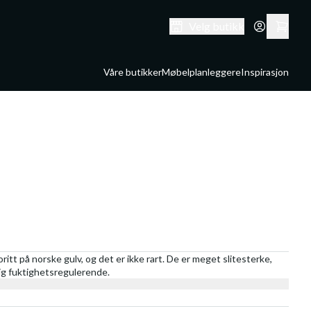
Velg butikk
Våre butikker
Møbelplanleggere
Inspirasjon
ritt på norske gulv, og det er ikke rart. De er meget slitesterke,
lig fuktighetsregulerende.