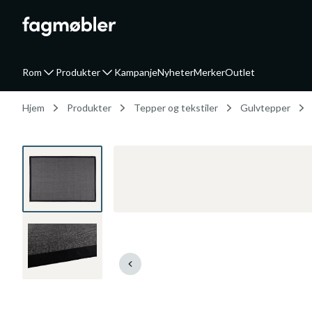
Rom
Produkter
Kampanje
Nyheter
Merker
Outlet
Hjem
Produkter
Tepper og tekstiler
Gulvtepper