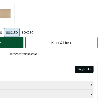
0
80X150
80X230
v
Klikk & Hent
Beregner fraktkostnad...
Velg butikk