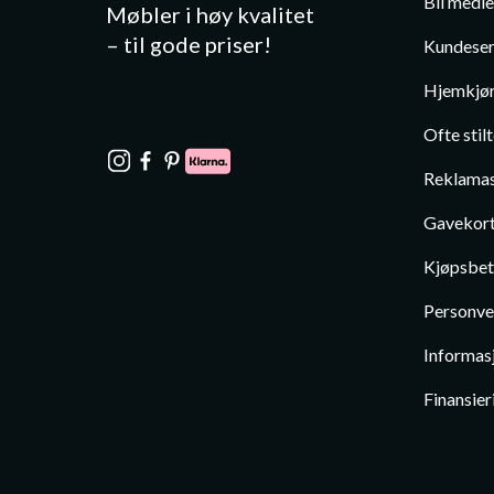
Bli medl
Møbler i høy kvalitet
– til gode priser!
Kundeser
Hjemkjør
Ofte stil
Reklamas
Gavekor
Kjøpsbet
Personve
Informas
Finansier