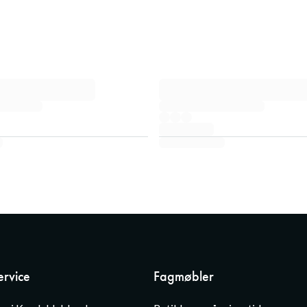
rvice
Fagmøbler