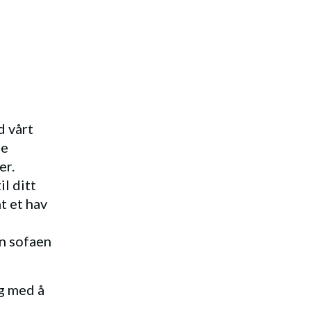
d vårt
ge
er.
l ditt
t et hav
n sofaen
g med å