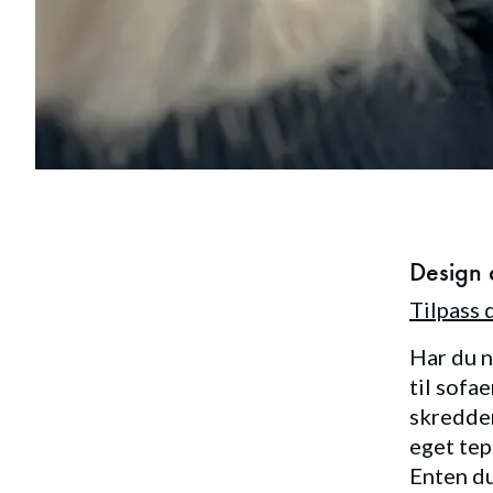
Design 
Tilpass 
Har du n
til sofa
skredder
eget tep
Enten du