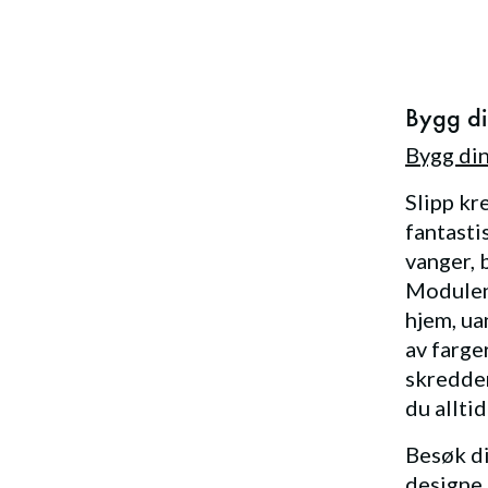
Bygg d
Bygg di
Slipp kr
fantasti
vanger, 
Modulene
hjem, ua
av farge
skredder
du allti
Besøk di
designe