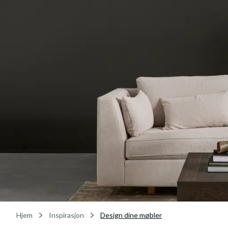
Hjem
Inspirasjon
Design dine møbler