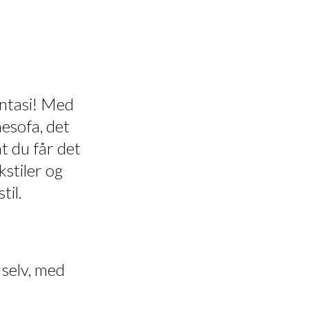
antasi! Med
esofa, det
t du får det
kstiler og
til.
 selv, med