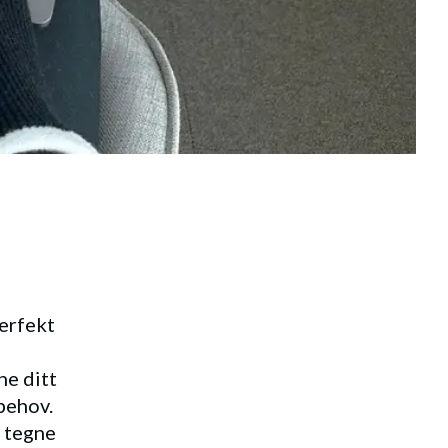
erfekt
ne ditt
behov.
å tegne