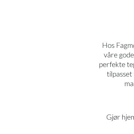
Hos Fagmøb
våre gode
perfekte te
tilpasset
mat
Gjør hjem