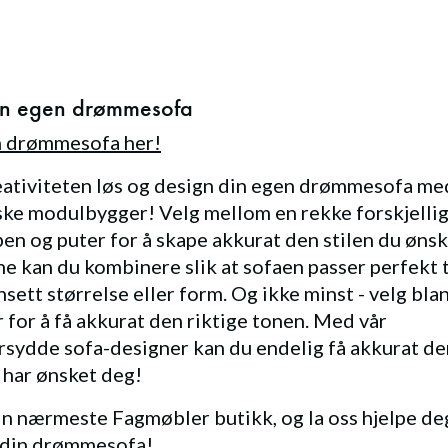
in egen drømmesofa
n drømmesofa her!
eativiteten løs og design din egen drømmesofa me
ske modulbygger! Velg mellom en rekke forskjelli
ben og puter for å skape akkurat den stilen du ønsk
 kan du kombinere slik at sofaen passer perfekt ti
nsett størrelse eller form. Og ikke minst - velg blan
r for å få akkurat den riktige tonen. Med vår
sydde sofa-designer kan du endelig få akkurat de
d har ønsket deg!
n nærmeste Fagmøbler butikk, og la oss hjelpe de
 din drømmesofa!