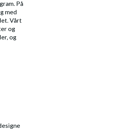
gram. På
og med
et. Vårt
ter og
ler, og
 designe