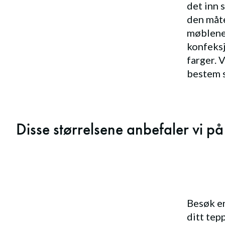
det inn
den måte
møblene,
konfeksj
farger. 
bestem s
Disse størrelsene anbefaler vi på
Besøk en
ditt tep