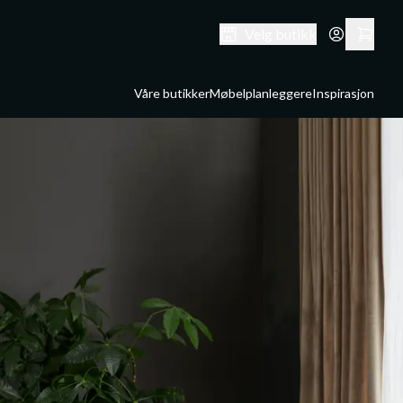
Velg butikk
Våre butikker
Møbelplanleggere
Inspirasjon