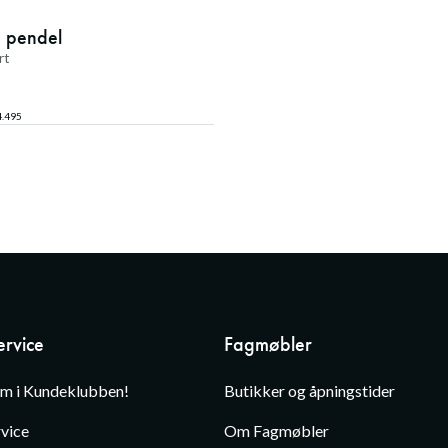
 pendel
rt
4.495
rvice
Fagmøbler
em i Kundeklubben!
Butikker og åpningstider
vice
Om Fagmøbler