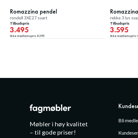
Romazzina pendel
Medlemstilbud
Romazzina
Medlemstilbud
rondell 3XE27 svart
rekke 3 lys sva
Tilbudspris
Tilbudspris
3.495
3.595
Ikke medlemspris
4.395
Ikke medlemspris
Kundese
Bli medl
Møbler i høy kvalitet
– til gode priser!
Kundeser