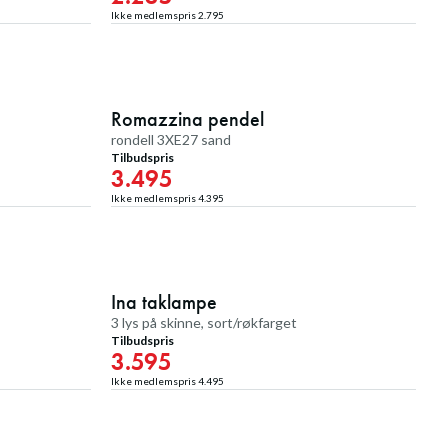
Ikke medlemspris
2.795
22
%
20
%
Romazzina pendel
Medlemstilbud
rondell 3XE27 sand
Tilbudspris
3.495
Ikke medlemspris
4.395
20
%
20
%
Ina taklampe
Medlemstilbud
3 lys på skinne, sort/røkfarget
Tilbudspris
3.595
Ikke medlemspris
4.495