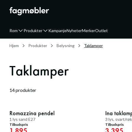
Rom
Produkter
Kampanje
Nyheter
Merker
Outlet
Hjem
Produkter
Belysning
Taklamper
Taklamper
14
produkter
20
%
Romazzina pendel
Medlemstilbud
Ina taklam
Medlemstilbud
1 lys sand E27
3 lys, svart/r
Tilbudspris
Tilbudspris
1.895
3.395