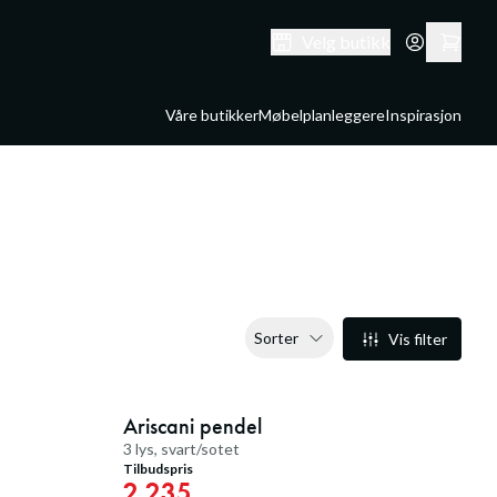
Velg butikk
Våre butikker
Møbelplanleggere
Inspirasjon
Sorter
Vis filter
20
%
20
%
Ariscani pendel
Medlemstilbud
3 lys, svart/sotet
Tilbudspris
2.235