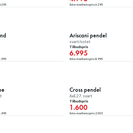
4.295
Ikke medlemspris
6.295
20
%
ond
Ariscani pendel
Medlemstilbud
svart/sotet
Tilbudspris
6.995
1.995
Ikke medlemspris
8.995
20
%
pe
Cross pendel
Medlemstilbud
et
6xE27, svart
Tilbudspris
1.600
1.495
Ikke medlemspris
2.005
20
%