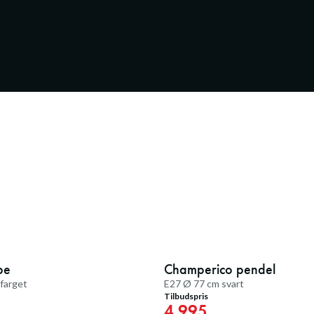
20
%
pe
Champerico pendel
Medlemstilbud
økfarget
E27 Ø 77 cm svart
Tilbudspris
4.995