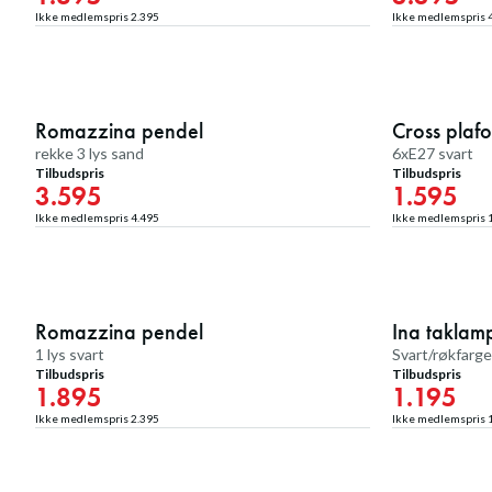
Ikke medlemspris
2.395
Ikke medlemspris
20
%
Romazzina pendel
Medlemstilbud
Cross plaf
Medlemstilbud
rekke 3 lys sand
6xE27 svart
Tilbudspris
Tilbudspris
3.595
1.595
Ikke medlemspris
4.495
Ikke medlemspris
20
%
Romazzina pendel
Medlemstilbud
Ina taklam
Medlemstilbud
1 lys svart
Svart/røkfarg
Tilbudspris
Tilbudspris
1.895
1.195
Ikke medlemspris
2.395
Ikke medlemspris
20
%