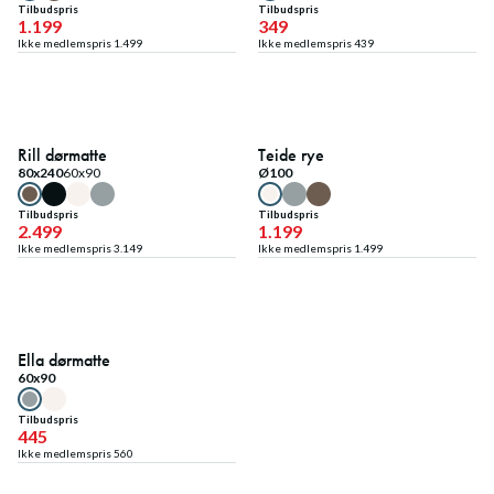
Tilbudspris
Tilbudspris
1.199
349
Ikke medlemspris
1.499
Ikke medlemspris
439
20
%
20
%
Medlemstilbud
Medlemstilbud
Rill dørmatte
Teide rye
80x240
60x90
Ø100
Tilbudspris
Tilbudspris
2.499
1.199
Ikke medlemspris
3.149
Ikke medlemspris
1.499
20
%
Medlemstilbud
Ella dørmatte
60x90
Tilbudspris
445
Ikke medlemspris
560