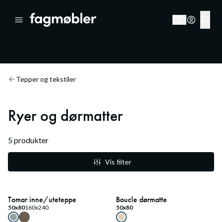
Tepper og tekstiler
Ryer og dørmatter
5
produkter
Vis filter
20
%
20
%
Medlemstilbud
Medlemstilbud
Tomar inne/uteteppe
Boucle dørmatte
50x80
160x240
50x80