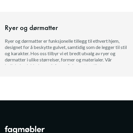
Ryer og dørmatter
Ryer og dørmatter er funksjonelle tillegg til ethvert hjem,
designet for å beskytte gulvet, samtidig som de legger til stil
og karakter. Hos oss tilbyr vi et bredt utvalg av ryer og
dørmatter i ulike størrelser, former og materialer. Vår
kolleksjon inkluderer alt fra små dørmatter til større ryer
som kan brukes som dekorative elementer i ulike rom. Enten
du trenger en dørmatte for å fange opp smuss og fuktighet
ved inngangen, eller en ryeteppe for å legge til et koselig preg
i stuen, har vi produkter som passer til ulike behov og
innredningsstiler.