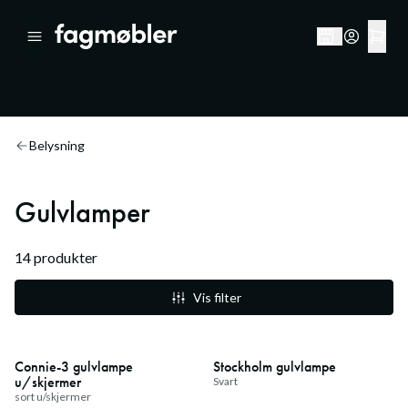
Belysning
Gulvlamper
14
produkter
Vis filter
20
%
20
%
Medlemstilbud
Medlemstilbud
Connie-3 gulvlampe
Stockholm gulvlampe
u/skjermer
Svart
sort u/skjermer