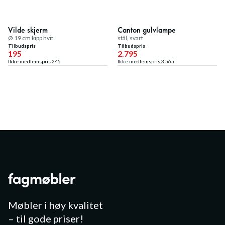
20
%
21
%
Medlemstilbud
Medlemstilbud
Vilde skjerm
Canton gulvlampe
Ø 19 cm kipp hvit
stål, svart
Tilbudspris
Tilbudspris
195
2.795
Ikke medlemspris
245
Ikke medlemspris
3.565
Møbler i høy kvalitet
– til gode priser!