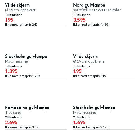
Medlemstilbud
Medlemstilbud
Vilde skjerm
Nora gulvlampe
Ø 19 cm kipp svart
svart/stål 25+5W LED dimbar
Tilbudspris
Tilbudspris
195
3.595
Ikke medlemspris
245
Ikke medlemspris
4.495
20
%
20
%
Medlemstilbud
Medlemstilbud
Stockholm gulvlampe
Vilde skjerm
Matt messing
Ø 19 cm kipp krem
Tilbudspris
Tilbudspris
1.395
195
Ikke medlemspris
1.745
Ikke medlemspris
245
20
%
20
%
Medlemstilbud
Medlemstilbud
Romazzina gulvlampe
Stockholm gulvlampe
1 lys sand
Matt messing
Tilbudspris
Tilbudspris
2.695
1.695
Ikke medlemspris
3.375
Ikke medlemspris
2.125