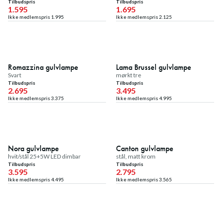
Tilbudspris
Tilbudspris
1.595
1.695
Ikke medlemspris
1.995
Ikke medlemspris
2.125
20
%
30
%
Medlemstilbud
Medlemstilbud
Romazzina gulvlampe
Lama Brussel gulvlampe
Svart
mørkt tre
Tilbudspris
Tilbudspris
2.695
3.495
Ikke medlemspris
3.375
Ikke medlemspris
4.995
20
%
21
%
Medlemstilbud
Medlemstilbud
Nora gulvlampe
Canton gulvlampe
hvit/stål 25+5W LED dimbar
stål, matt krom
Tilbudspris
Tilbudspris
3.595
2.795
Ikke medlemspris
4.495
Ikke medlemspris
3.565
20
%
20
%