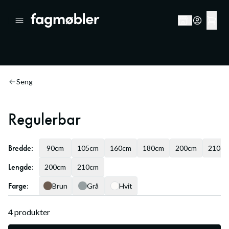
Seng
Regulerbar
Bredde
:
90
cm
105
cm
160
cm
180
cm
200
cm
210
c
Lengde
:
200
cm
210
cm
Farge
:
Brun
Grå
Hvit
4
produkter