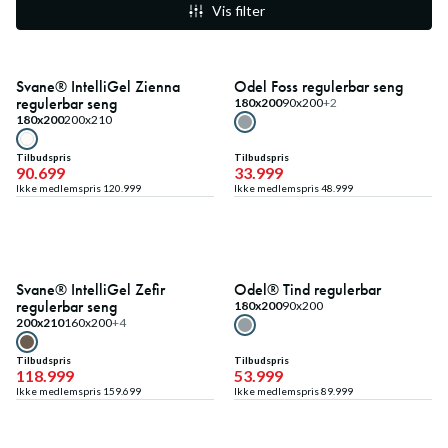
Vis filter
25
%
30
%
Medlemstilbud
Medlemstilbud
Svane® IntelliGel Zienna
Odel Foss regulerbar seng
regulerbar seng
180x200
90x200
+2
180x200
200x210
Tilbudspris
Tilbudspris
90.699
33.999
Ikke medlemspris
120.999
Ikke medlemspris
48.999
25
%
40
%
Medlemstilbud
Medlemstilbud
Svane® IntelliGel Zefir
Odel® Tind regulerbar
regulerbar seng
180x200
90x200
200x210
160x200
+4
Tilbudspris
Tilbudspris
118.999
53.999
Ikke medlemspris
159.699
Ikke medlemspris
89.999