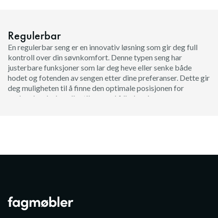
Regulerbar
En regulerbar seng er en innovativ løsning som gir deg full
kontroll over din søvnkomfort. Denne typen seng har
justerbare funksjoner som lar deg heve eller senke både
hodet og fotenden av sengen etter dine preferanser. Dette gir
deg muligheten til å finne den optimale posisjonen for
avslapning, lesing eller til og med å lindre visse
helseproblemer. Regulerbare senger gir tilpasset støtte og
kan bidra til å forbedre søvnkvaliteten. Enten du vil heve
hodet litt eller løfte beina, gir en regulerbar seng deg
fleksibiliteten til å tilpasse soveopplevelsen slik du ønsker.