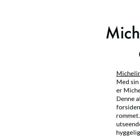
Mich
Micheli
Med sin 
er Miche
Denne al
forsiden
rommet. 
utseende
hyggelig