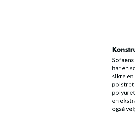
Konstr
Sofaens 
har en s
sikre en
polstret
polyuret
en ekstr
også vel