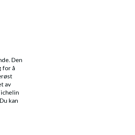
nde. Den
 for å
erøst
t av
ichelin
 Du kan