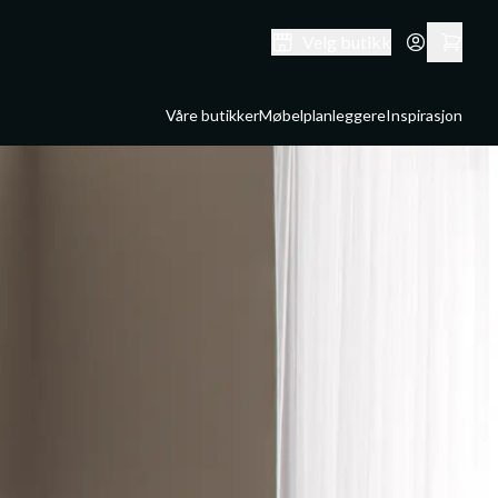
Velg butikk
Våre butikker
Møbelplanleggere
Inspirasjon