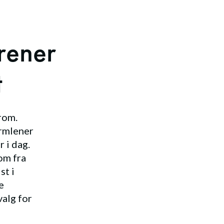
rener
t
rom.
armlener
 i dag.
om fra
st i
e
alg for