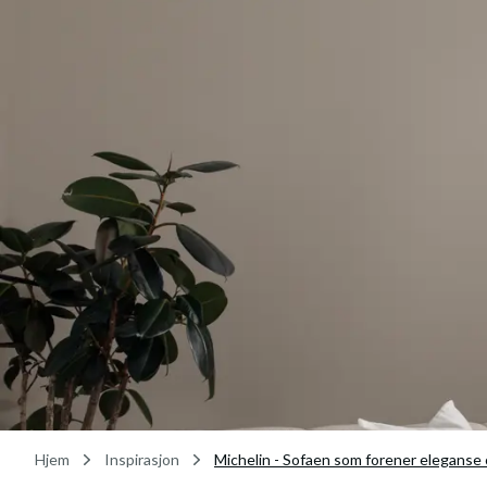
Hjem
Inspirasjon
Michelin - Sofaen som forener eleganse