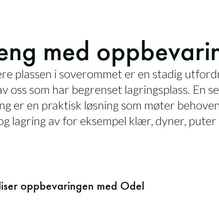
eng med oppbevari
re plassen i soverommet er en stadig utfordr
av oss som har begrenset lagringsplass. En 
ng er en praktisk løsning som møter behoven
g lagring av for eksempel klær, dyner, puter
liser oppbevaringen med Odel