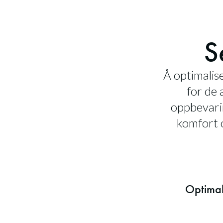
S
Å optimalise
for de 
oppbevari
komfort o
Optima