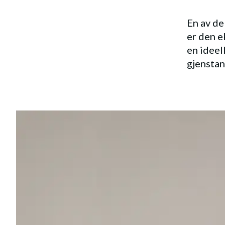
En av d
er den e
en ideel
gjenstan