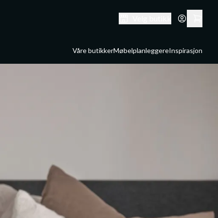
Velg butikk
Våre butikker
Møbelplanleggere
Inspirasjon