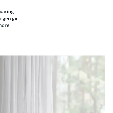
varing
engen gir
andre