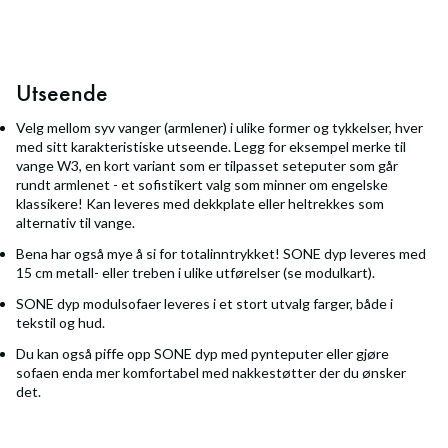
Utseende
Velg mellom syv vanger (armlener) i ulike former og tykkelser, hver
med sitt karakteristiske utseende. Legg for eksempel merke til
vange W3, en kort variant som er tilpasset seteputer som går
rundt armlenet - et sofistikert valg som minner om engelske
klassikere! Kan leveres med dekkplate eller heltrekkes som
alternativ til vange.
Bena har også mye å si for totalinntrykket! SONE dyp leveres med
15 cm metall- eller treben i ulike utførelser (se modulkart).
SONE dyp modulsofaer leveres i et stort utvalg farger, både i
tekstil og hud.
Du kan også piffe opp SONE dyp med pynteputer eller gjøre
sofaen enda mer komfortabel med nakkestøtter der du ønsker
det.