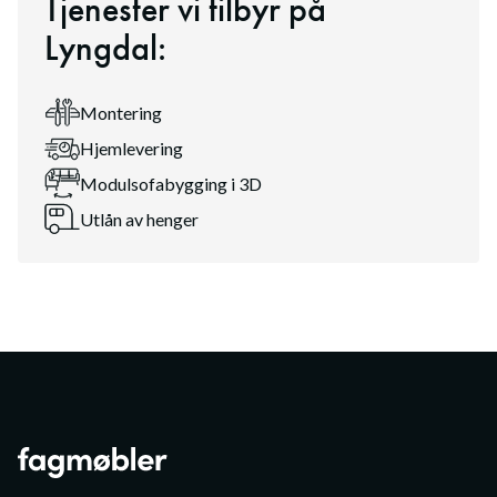
Tjenester vi tilbyr på
Lyngdal
:
Montering
Hjemlevering
Modulsofabygging i 3D
Utlån av henger