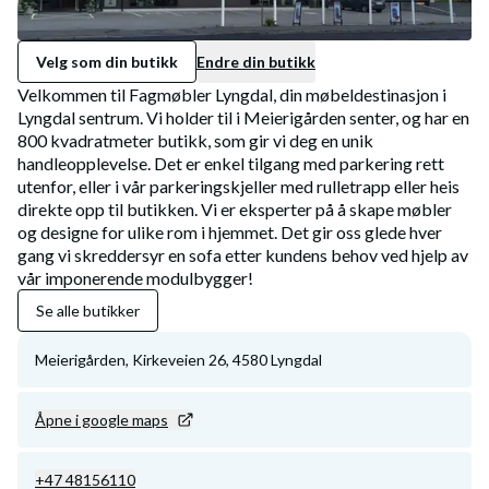
Velg som din butikk
Endre din butikk
Velkommen til Fagmøbler Lyngdal, din møbeldestinasjon i
Lyngdal sentrum. Vi holder til i Meierigården senter, og har en
800 kvadratmeter butikk, som gir vi deg en unik
handleopplevelse. Det er enkel tilgang med parkering rett
utenfor, eller i vår parkeringskjeller med rulletrapp eller heis
direkte opp til butikken. Vi er eksperter på å skape møbler
og designe for ulike rom i hjemmet. Det gir oss glede hver
gang vi skreddersyr en sofa etter kundens behov ved hjelp av
vår imponerende modulbygger!
Se alle butikker
Meierigården, Kirkeveien
26
,
4580
Lyngdal
Åpne i google maps
+47 48156110