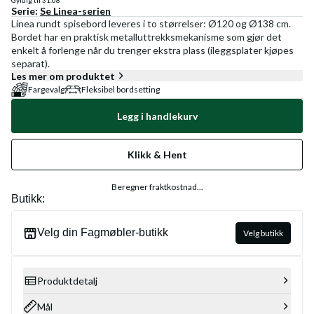
Gyldig til
31.08
Serie:
Se
Linea
-serien
Linea rundt spisebord leveres i to størrelser: Ø120 og Ø138 cm.
Bordet har en praktisk metalluttrekksmekanisme som gjør det
enkelt å forlenge når du trenger ekstra plass (ileggsplater kjøpes
separat).
Les mer om produktet
Fargevalg
Fleksibel bordsetting
Legg i handlekurv
Klikk & Hent
Beregner fraktkostnad...
Butikk:
Velg din Fagmøbler-butikk
Velg butikk
Produktdetalj
Mål