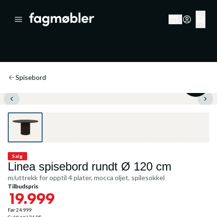
Spisebord
20
%
Salg
Linea spisebord rundt Ø 120 cm
m/uttrekk for opptil 4 plater, mocca oljet, spilesokkel
Tilbudspris
19.999
Før
24.999