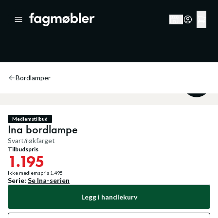
Bordlamper
20
%
Medlemstilbud
Ina bordlampe
Svart/røkfarget
Tilbudspris
1.195
Ikke medlemspris
1.495
Serie:
Se
Ina
-serien
Legg i handlekurv