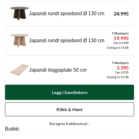
24.995
Japandi rundt spisebord Ø 130 cm
Tilbudspris
19.995
Japandi rundt spisebord Ø 130 cm
Før
24.995
Gyldig til
31.08
Tilbudspris
3.395
Japandi ileggsplate 50 cm
Før
4.295
Gyldig til
31.08
Legg i handlekurv
Klikk & Hent
Beregner fraktkostnad...
Butikk: