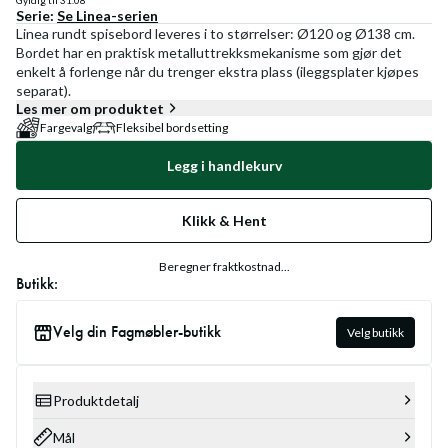
Gyldig til
31.08
Serie:
Se
Linea
-serien
Linea rundt spisebord leveres i to størrelser: Ø120 og Ø138 cm.
Bordet har en praktisk metalluttrekksmekanisme som gjør det
enkelt å forlenge når du trenger ekstra plass (ileggsplater kjøpes
separat).
Les mer om produktet
Fargevalg
Fleksibel bordsetting
Legg i handlekurv
Klikk & Hent
Beregner fraktkostnad...
Butikk:
Velg din Fagmøbler-butikk
Velg butikk
Produktdetalj
Mål