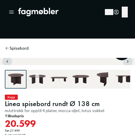
Spisebord
25
%
Kupp
Linea spisebord rundt Ø 138 cm
m/uttrekk for opptil 4 plater, mocca oljet, lotus sokkel
Tilbudspris
20.599
Før
27.499