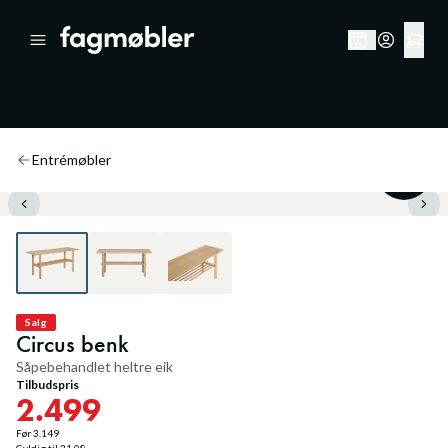
Entrémøbler
20
%
Salg
Circus benk
Såpebehandlet heltre eik
Tilbudspris
2.499
Før
3.149