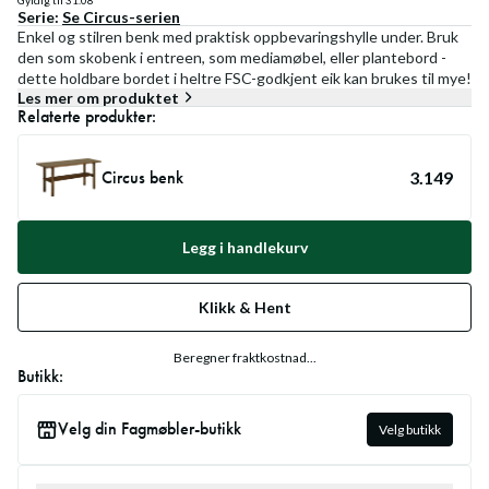
Gyldig til
31.08
Serie:
Se
Circus
-serien
Enkel og stilren benk med praktisk oppbevaringshylle under. Bruk
den som skobenk i entreen, som mediamøbel, eller plantebord -
dette holdbare bordet i heltre FSC-godkjent eik kan brukes til mye!
Les mer om produktet
Relaterte produkter:
Circus benk
3.149
Legg i handlekurv
Klikk & Hent
Beregner fraktkostnad...
Butikk:
Velg din Fagmøbler-butikk
Velg butikk