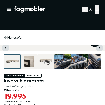
Hagesofa
20
%
Medlemstilbud
Bestselger
Rivera hjørnesofa
Svart m/beige puter
Tilbudspris
19.995
Ikke medlemspris
24.995