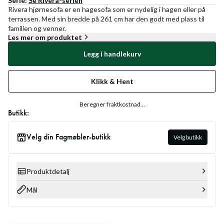
Serie:
Se
Rivera
-serien
Rivera hjørnesofa er en hagesofa som er nydelig i hagen eller på
terrassen. Med sin bredde på 261 cm har den godt med plass til
familien og venner.
Les mer om produktet
Legg i handlekurv
Klikk & Hent
Beregner fraktkostnad...
Butikk:
Velg din Fagmøbler-butikk
Velg butikk
Produktdetalj
Mål