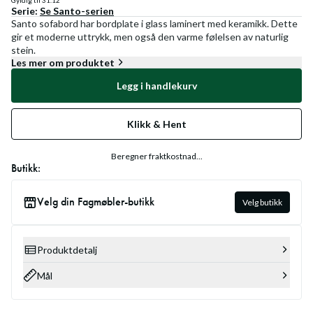
Gyldig til
31.12
Serie:
Se
Santo
-serien
Santo sofabord har bordplate i glass laminert med keramikk. Dette
gir et moderne uttrykk, men også den varme følelsen av naturlig
stein.
Les mer om produktet
Legg i handlekurv
Klikk & Hent
Beregner fraktkostnad...
Butikk:
Velg din Fagmøbler-butikk
Velg butikk
Produktdetalj
Mål