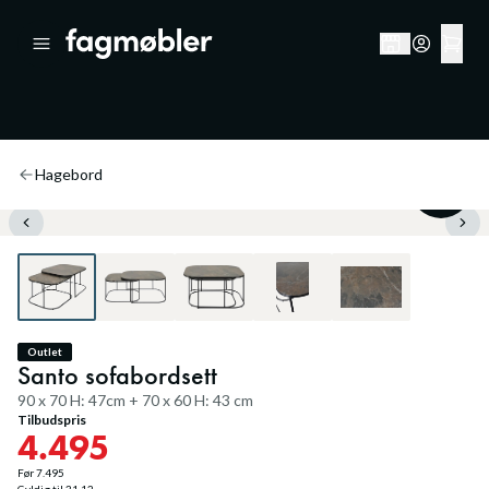
Hagebord
40
%
Outlet
Santo sofabordsett
90 x 70 H: 47cm + 70 x 60 H: 43 cm
Tilbudspris
4.495
Før
7.495