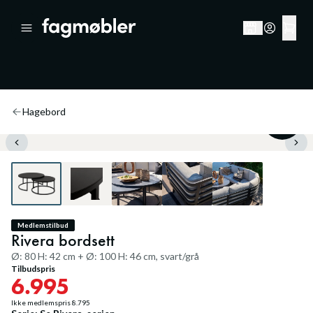
Hagebord
20
%
Medlemstilbud
Rivera bordsett
Ø: 80 H: 42 cm + Ø: 100 H: 46 cm, svart/grå
Tilbudspris
6.995
Ikke medlemspris
8.795