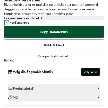
Serie:
Se
Rivera
-serien
Rivera bordsett er et praktisk og stilfullt sett med to hagebord.
Begge bordene har en ramme laget av svart aluminium, mens
topplatene er laget av mørk grå keramisk glass.
Les mer om produktet
Ferdigmontert
Legg i handlekurv
Klikk & Hent
Beregner fraktkostnad...
Butikk:
Velg din Fagmøbler-butikk
Velg butikk
Produktdetalj
Mål