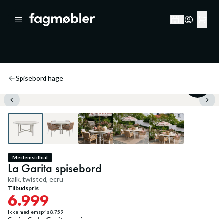
Spisebord hage
20
%
Medlemstilbud
La Garita spisebord
kalk, twisted, ecru
Tilbudspris
6.999
Ikke medlemspris
8.759