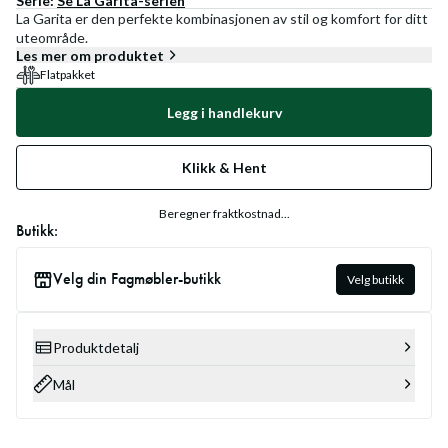
Serie:
Se
La Garita
-serien
La Garita er den perfekte kombinasjonen av stil og komfort for ditt
uteområde.
Les mer om produktet
Flatpakket
Legg i handlekurv
Klikk & Hent
Beregner fraktkostnad...
Butikk:
Velg din Fagmøbler-butikk
Velg butikk
Produktdetalj
Mål