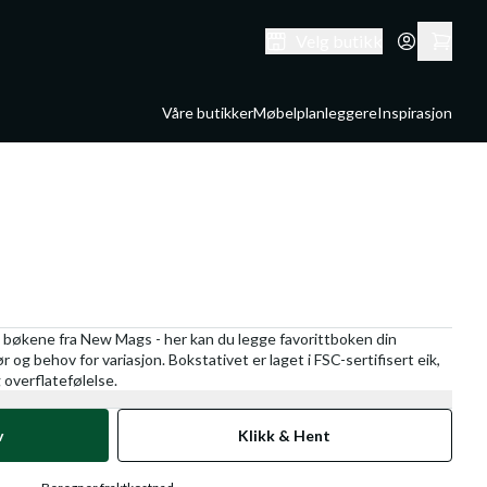
Velg butikk
Våre butikker
Møbelplanleggere
Inspirasjon
ve bøkene fra New Mags - her kan du legge favorittboken din
r og behov for variasjon. Bokstativet er laget i FSC-sertifisert eik,
 overflatefølelse.
v
Klikk & Hent