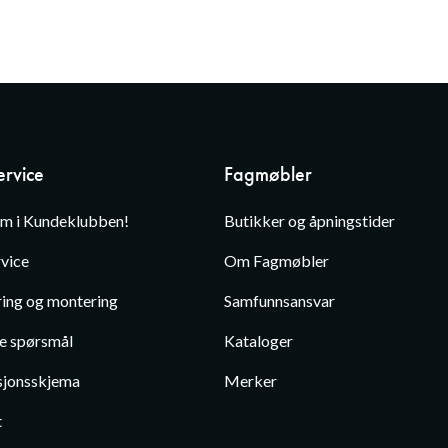
rvice
Fagmøbler
em i Kundeklubben!
Butikker og åpningstider
vice
Om Fagmøbler
ing og montering
Samfunnsansvar
te spørsmål
Kataloger
jonsskjema
Merker
t