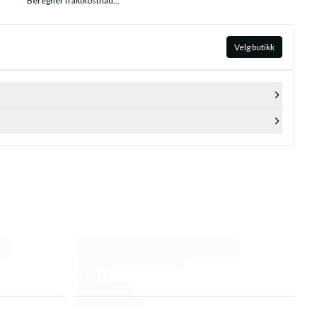
Beregner fraktkostnad...
Velg butikk