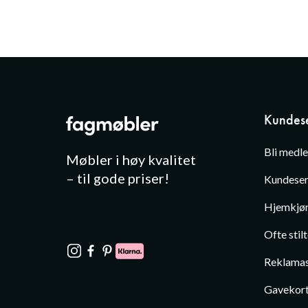
Kundese
Bli medl
Møbler i høy kvalitet
– til gode priser!
Kundeser
Hjemkjør
Ofte stil
Reklamas
Gavekor