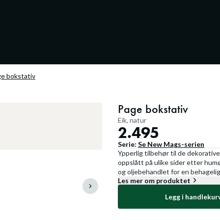
e bokstativ
Page bokstativ
Eik, natur
2.495
Serie:
Se
New Mags
-serien
Ypperlig tilbehør til de dekorati
oppslått på ulike sider etter humø
og oljebehandlet for en behagelig
Les mer om produktet
Legg i handlekur