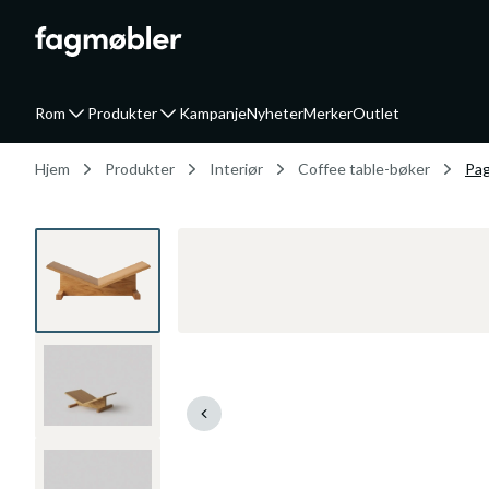
Rom
Produkter
Kampanje
Nyheter
Merker
Outlet
Hjem
Produkter
Interiør
Coffee table-bøker
Pag