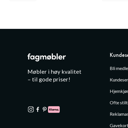
Kundese
Bli medl
Møbler i høy kvalitet
– til gode priser!
Kundeser
Hjemkjør
Ofte stil
Reklamas
Gavekor