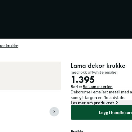
kor krukke
Lama dekor krukke
med lokk offwhite emalje
1.395
Serie:
Se
Lama
-serien
Dekorurne i emaljert metall med a
som gir fargen en flott dybde.
Les mer om produktet
Legg i handlekur
Butikk: