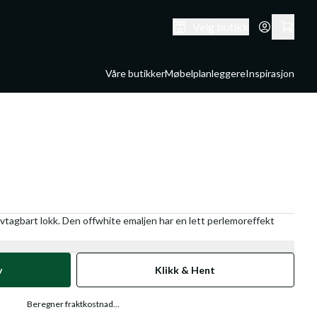
Velg butikk
Våre butikker
Møbelplanleggere
Inspirasjon
vtagbart lokk. Den offwhite emaljen har en lett perlemoreffekt
v
Klikk & Hent
Beregner fraktkostnad...