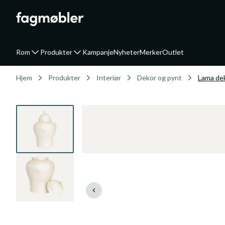
Rom
Produkter
Kampanje
Nyheter
Merker
Outlet
Hjem
Produkter
Interiør
Dekor og pynt
Lama de