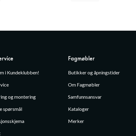
rvice
Fagmøbler
em i Kundeklubben!
Butikker og åpningstider
vice
Om Fagmøbler
ing og montering
Samfunnsansvar
te spørsmål
Kataloger
jonsskjema
Merker
t