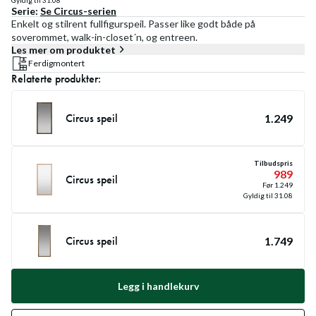
Gyldig til
31.08
Serie:
Se
Circus
-serien
Enkelt og stilrent fullfigurspeil. Passer like godt både på
soverommet, walk-in-closet´n, og entreen.
Les mer om produktet
Ferdigmontert
Relaterte produkter:
Circus speil
1.249
Tilbudspris
989
Circus speil
Før
1.249
Gyldig til
31.08
Circus speil
1.749
Legg i handlekurv