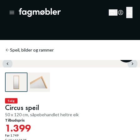
Speil, bilder og rammer
20
%
Salg
Circus speil
50 x 120 cm, såpebehandlet heltre eik
Tilbudspris
1.399
Før
1.749