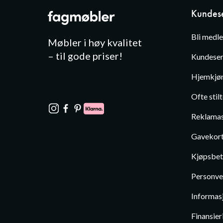
Kundese
Bli medl
Møbler i høy kvalitet
– til gode priser!
Kundeser
Hjemkjør
Ofte stil
Reklamas
Gavekor
Kjøpsbet
Personve
Informas
Finansier