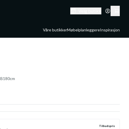
Velg butikk
Våre butikker
Møbelplanleggere
Inspirasjon
p B180cm
Tilbudspris