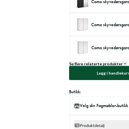
Como skyvedørsgar
Como skyvedørsgar
Como skyvedørsgar
Se flere relaterte produkter
Legg i handlekur
Butikk:
Velg din Fagmøbler-butikk
Produktdetalj