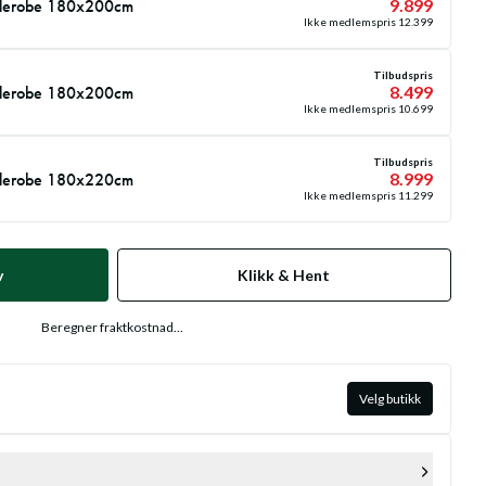
derobe 180x200cm
9.899
Ikke medlemspris
12.399
Tilbudspris
derobe 180x200cm
8.499
Ikke medlemspris
10.699
Tilbudspris
derobe 180x220cm
8.999
Ikke medlemspris
11.299
v
Klikk & Hent
Beregner fraktkostnad...
Velg butikk