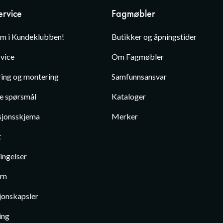
rvice
Fagmøbler
em i Kundeklubben!
Butikker og åpningstider
vice
Om Fagmøbler
ing og montering
Samfunnsansvar
te spørsmål
Kataloger
jonsskjema
Merker
t
ingelser
rn
jonskapsler
ing