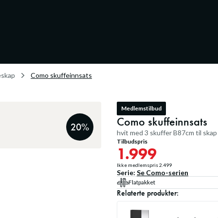
eskap
Como skuffeinnsats
Medlemstilbud
Como skuffeinnsats
20
%
hvit med 3 skuffer B87cm til ska
Tilbudspris
1.999
Ikke medlemspris
2.499
Serie:
Se
Como
-serien
Flatpakket
Relaterte produkter: