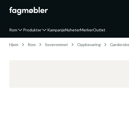
Rom
Produkter
Kampanje
Nyheter
Merker
Outlet
Hjem
Rom
Soverommet
Oppbevaring
Garderob