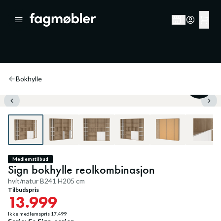
Bokhylle
20
%
Medlemstilbud
Sign bokhylle reolkombinasjon
hvit/natur B241 H205 cm
Tilbudspris
13.999
Ikke medlemspris
17.499