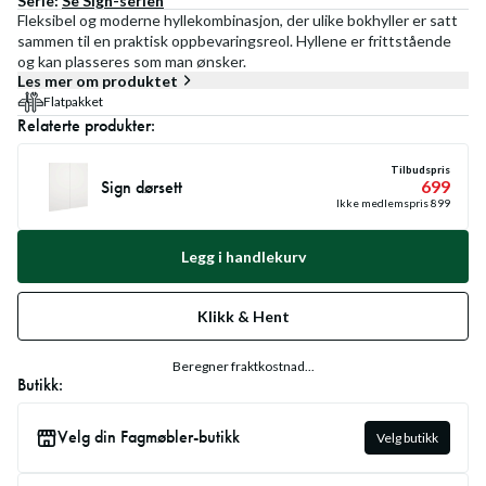
Serie:
Se
Sign
-serien
Fleksibel og moderne hyllekombinasjon, der ulike bokhyller er satt
sammen til en praktisk oppbevaringsreol. Hyllene er frittstående
og kan plasseres som man ønsker.
Les mer om produktet
Flatpakket
Relaterte produkter:
Tilbudspris
Sign dørsett
699
Ikke medlemspris
899
Legg i handlekurv
Klikk & Hent
Beregner fraktkostnad...
Butikk:
Velg din Fagmøbler-butikk
Velg butikk