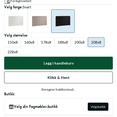
Ferdigmontert
Velg
farge
:
Svart
Velg
størrelse
:
150x8
160x8
178x8
188x8
200x8
208x8
228x8
Legg i handlekurv
Klikk & Hent
Beregner fraktkostnad...
Butikk:
Velg din Fagmøbler-butikk
Velg butikk