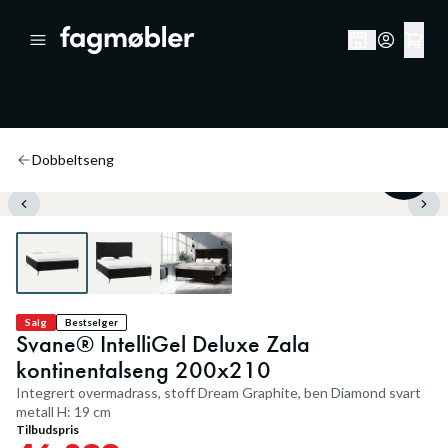
Dobbeltseng
30
%
Salg
Bestselger
Svane® IntelliGel Deluxe Zala
kontinentalseng 200x210
Integrert overmadrass, stoff Dream Graphite, ben Diamond svart
metall H: 19 cm
Tilbudspris