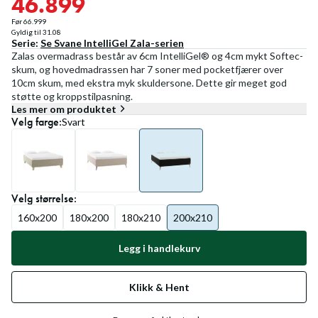
46.899
Før
66.999
Gyldig til
31.08
Serie:
Se
Svane IntelliGel Zala
-serien
Zalas overmadrass består av 6cm IntelliGel® og 4cm mykt Softec-
skum, og hovedmadrassen har 7 soner med pocketfjærer over
10cm skum, med ekstra myk skuldersone. Dette gir meget god
støtte og kroppstilpasning.
Les mer om produktet
Velg
farge
:
Svart
Velg
størrelse
:
160x200
180x200
180x210
200x210
Legg i handlekurv
Klikk & Hent