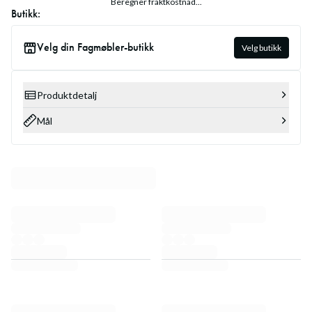
Beregner fraktkostnad...
Butikk:
Velg din Fagmøbler-butikk
Velg butikk
Produktdetalj
Mål