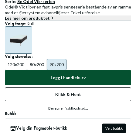
Serie:
Se
Odel Vik
-serien
Odel® Vik tilbyr en fast lavpris sengeserie bestående av en ramme
med et fjærsystem av bonellfjærer. Enkel utførelse.
Les mer om produktet
Velg
farge
:
Kull
Velg
størrelse
:
120x200
80x200
90x200
Legg i handlekurv
Klikk & Hent
Beregner fraktkostnad...
Butikk:
Velg din Fagmøbler-butikk
Velg butikk