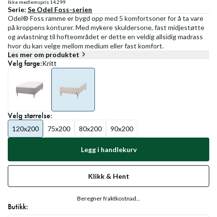
Ikke medlemspris
14.299
Serie:
Se
Odel Foss
-serien
Odel® Foss ramme er bygd opp med 5 komfortsoner for å ta vare
på kroppens konturer. Med mykere skuldersone, fast midjestøtte
og avlastning til hofteområdet er dette en veldig allsidig madrass
hvor du kan velge mellom medium eller fast komfort.
Les mer om produktet
Velg
farge
:
Kritt
Velg
størrelse
:
120x200
75x200
80x200
90x200
Legg i handlekurv
Klikk & Hent
Beregner fraktkostnad...
Butikk: