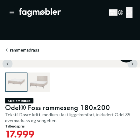
rammemadrass
30
%
Medlemstilbud
Odel® Foss rammeseng 180x200
Tekstil Dovre kritt, medium+fast liggekomfort, inkludert Odel 35
overmadrass og sengeben
Tilbudspris
17.999