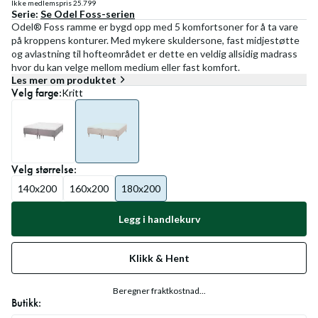
Ikke medlemspris
25.799
Serie:
Se
Odel Foss
-serien
Odel® Foss ramme er bygd opp med 5 komfortsoner for å ta vare
på kroppens konturer. Med mykere skuldersone, fast midjestøtte
og avlastning til hofteområdet er dette en veldig allsidig madrass
hvor du kan velge mellom medium eller fast komfort.
Les mer om produktet
Velg
farge
:
Kritt
Velg
størrelse
:
140x200
160x200
180x200
Legg i handlekurv
Klikk & Hent
Beregner fraktkostnad...
Butikk: