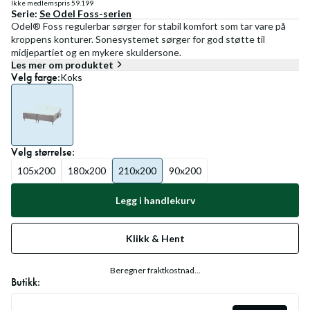
Ikke medlemspris
59.199
Serie:
Se
Odel Foss
-serien
Odel® Foss regulerbar sørger for stabil komfort som tar vare på
kroppens konturer. Sonesystemet sørger for god støtte til
midjepartiet og en mykere skuldersone.
Les mer om produktet
Velg
farge
:
Koks
Velg
størrelse
:
105x200
180x200
210x200
90x200
Legg i handlekurv
Klikk & Hent
Beregner fraktkostnad...
Butikk: