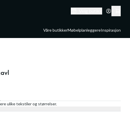
Velg butikk
Våre butikker
Møbelplanleggere
Inspirasjon
avl
n
re ulike tekstiler og størrelser.