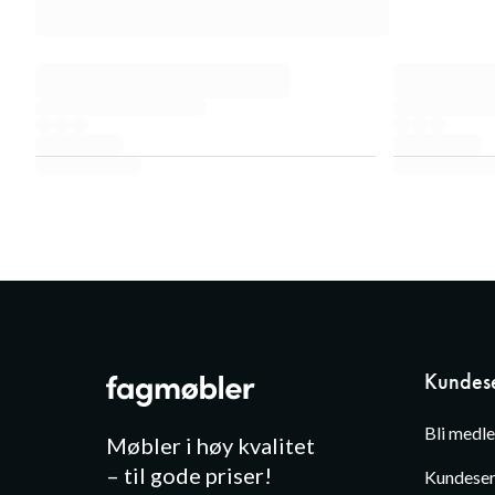
Kundese
Bli medl
Møbler i høy kvalitet
– til gode priser!
Kundeser