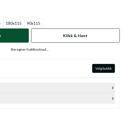
5
180x115
90x115
v
Klikk & Hent
Beregner fraktkostnad...
Velg butikk