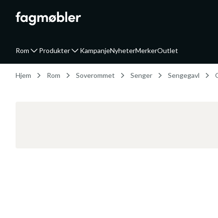
Rom
Produkter
Kampanje
Nyheter
Merker
Outlet
Hjem
Rom
Soverommet
Senger
Sengegavl