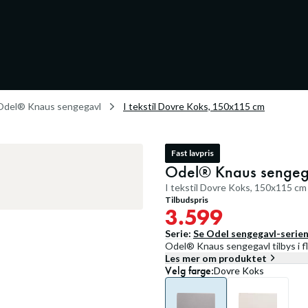
Odel® Knaus sengegavl
I tekstil Dovre Koks, 150x115 cm
Fast lavpris
Odel® Knaus sengeg
I tekstil Dovre Koks, 150x115 cm
Tilbudspris
3.599
Serie:
Se
Odel sengegavl
-serie
Odel® Knaus sengegavl tilbys i fle
Les mer om produktet
Velg
farge
:
Dovre Koks