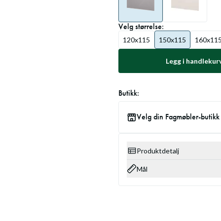
Velg
størrelse
:
120x115
150x115
160x11
Legg i handlekur
Butikk:
Velg din Fagmøbler-butikk
Produktdetalj
Mål