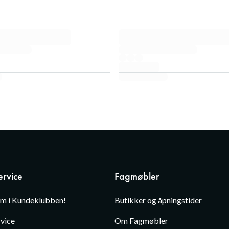
rvice
Fagmøbler
em i Kundeklubben!
Butikker og åpningstider
vice
Om Fagmøbler