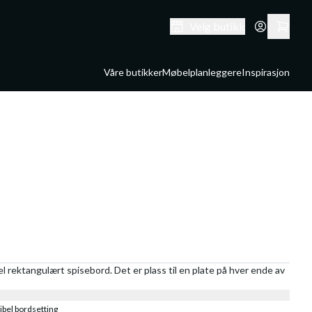
Velg butikk
Våre butikker
Møbelplanleggere
Inspirasjon
l rektangulært spisebord. Det er plass til en plate på hver ende av
ibel bordsetting