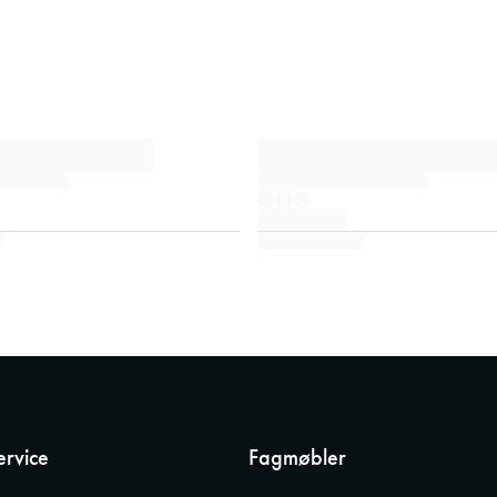
rvice
Fagmøbler