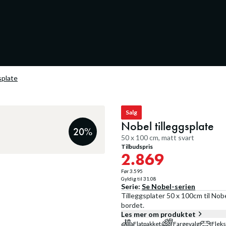
splate
Salg
Nobel tilleggsplate
20
%
50 x 100 cm, matt svart
Tilbudspris
2.869
Før
3.595
Gyldig til
31.08
Serie:
Se
Nobel
-serien
Tilleggsplater 50 x 100cm til Nobe
bordet.
Les mer om produktet
Flatpakket
Fargevalg
Fleks