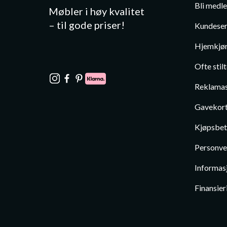
Bli medl
Møbler i høy kvalitet
– til gode priser!
Kundeser
Hjemkjør
Ofte stil
Reklamas
Gavekor
Kjøpsbet
Personve
Informas
Finansier