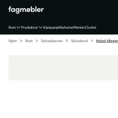
Rom
Produkter
Kampanje
Nyheter
Merker
Outlet
Hjem
Rom
Spiseplassen
Spisebord
Nobel tillegg