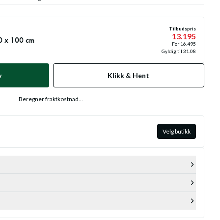
Tilbudspris
13.195
0 x 100 cm
Før
16.495
Gyldig til
31.08
v
Klikk & Hent
Beregner fraktkostnad...
Velg butikk