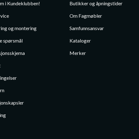
em i Kundeklubben!
Butikker og åpningstider
vice
Om Fagmøbler
ing og montering
Samfunnsansvar
te spørsmål
Kataloger
jonsskjema
Merker
t
ingelser
rn
jonskapsler
ing