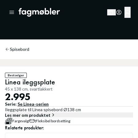
Spisebord
Bestselger
Linea ileggsplate
45 x 138 cm, svartlakkert
2.995
Serie:
Se
Linea
-serien
Ileggsplate til Linea spisebord Ø138 cm
Les mer om produktet
Fargevalg
Fleksibel bordsetting
Relaterte produkter: