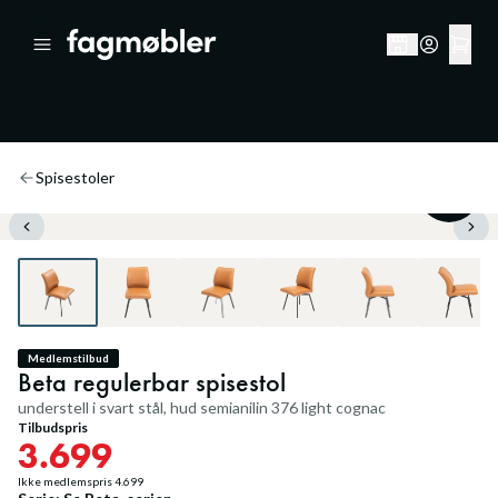
Spisestoler
21
%
Medlemstilbud
Beta regulerbar spisestol
understell i svart stål, hud semianilin 376 light cognac
Tilbudspris
3.699
Ikke medlemspris
4.699