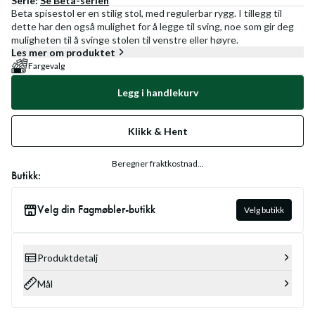
Serie:
Se
Beta
-serien
Beta spisestol er en stilig stol, med regulerbar rygg. I tillegg til
dette har den også mulighet for å legge til sving, noe som gir deg
muligheten til å svinge stolen til venstre eller høyre.
Les mer om produktet
Fargevalg
Legg i handlekurv
Klikk & Hent
Beregner fraktkostnad...
Butikk:
Velg din Fagmøbler-butikk
Velg butikk
Produktdetalj
Mål