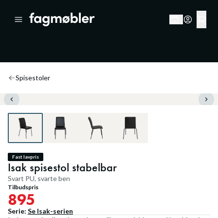
Spisestoler
Fast lavpris
Isak spisestol stabelbar
Svart PU, svarte ben
Tilbudspris
895
Serie:
Se
Isak
-serien