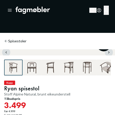
Spisestoler
30
%
Kupp
Ryan spisestol
Stoff Alpine Natural, brunt eikeunderstell
Tilbudspris
3.499
Før
4.999