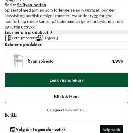
Gyldig til
31.08
Serie:
Se
Ryan
-serien
Spisestol med armlen som forlengelse av ryggstøet, bringer
klassisk og nordisk design i rommet. Avrundet rygg for god
komfort, og runde kanter på beinrammen gir et innbydende, nett
og luftig uttrykk.
Les mer om produktet
Ferdigmontert
Fargevalg
Relaterte produkter:
Ryan spisestol
4.999
Legg i handlekurv
Klikk & Hent
Beregner fraktkostnad...
Butikk:
Velg din Fagmøbler-butikk
Velg butikk