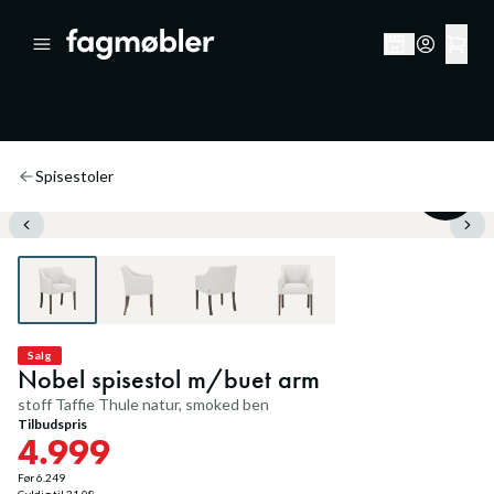
Spisestoler
20
%
Salg
Nobel spisestol m/buet arm
stoff Taffie Thule natur, smoked ben
Tilbudspris
4.999
Før
6.249