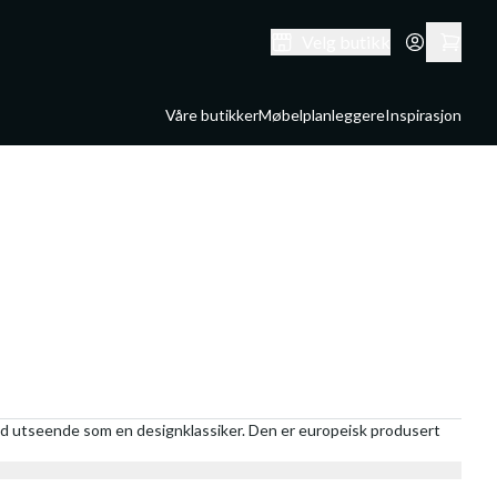
Velg butikk
Våre butikker
Møbelplanleggere
Inspirasjon
med utseende som en designklassiker. Den er europeisk produsert