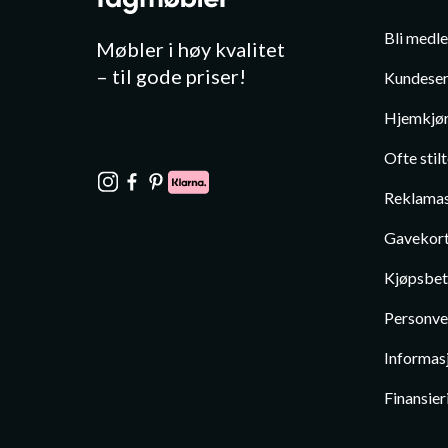
Bli medl
Møbler i høy kvalitet
– til gode priser!
Kundeser
Hjemkjør
Ofte stil
Reklamas
Gavekor
Kjøpsbet
Personve
Informas
Finansier