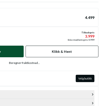
4.499
Tilbudspris
3.999
Ikke medlemspris
4.999
v
Klikk & Hent
Beregner fraktkostnad...
Velg butikk