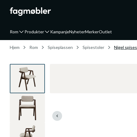
Rom
Produkter
Kampanje
Nyheter
Merker
Outlet
Hjem
Rom
Spiseplassen
Spisestoler
Nigel spises