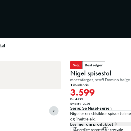
tol
Salg
Bestselger
Nigel spisestol
moccafarget, stoff Domino beige
Tilbudspris
3.599
Før
4.499
Gyldig til
31.08
Serie:
Se
Nigel
-serien
Nigel er en stilsikker spisestol 
og i heltre eik.
Les mer om produktet
Ferdigmontert
Fargevalg