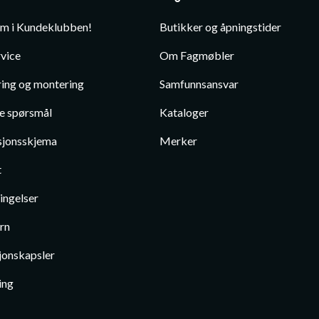
em i Kundeklubben!
Butikker og åpningstider
vice
Om Fagmøbler
ing og montering
Samfunnsansvar
te spørsmål
Kataloger
jonsskjema
Merker
t
ingelser
rn
jonskapsler
ing