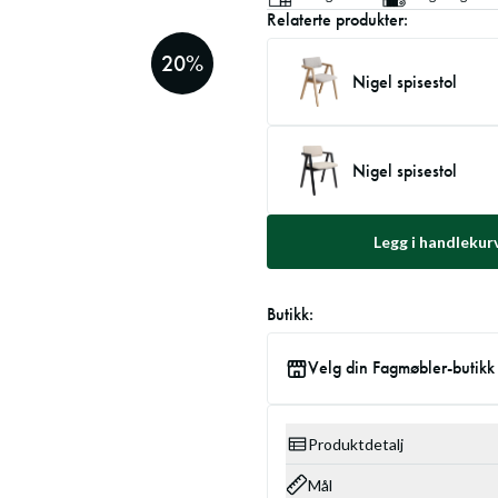
Relaterte produkter:
20
%
Nigel spisestol
Nigel spisestol
Legg i handlekur
Butikk:
Velg din Fagmøbler-butikk
Produktdetalj
Mål