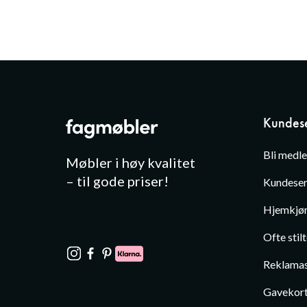
Kundese
Bli medl
Møbler i høy kvalitet
– til gode priser!
Kundeser
Hjemkjør
Ofte stil
Reklamas
Gavekor