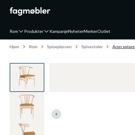
Rom
Produkter
Kampanje
Nyheter
Merker
Outlet
Hjem
Rom
Spiseplassen
Spisestoler
Aron spises