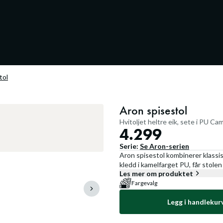
tol
Aron spisestol
Hvitoljet heltre eik, sete i PU Ca
4.299
Serie:
Se
Aron
-serien
Aron spisestol kombinerer klassisk
kledd i kamelfarget PU, får stol
Les mer om produktet
Fargevalg
Legg i handlekur