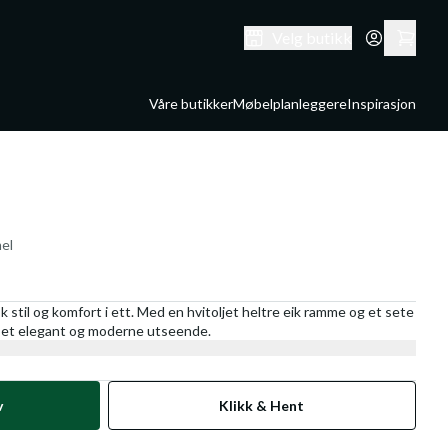
Velg butikk
Våre butikker
Møbelplanleggere
Inspirasjon
mel
 stil og komfort i ett. Med en hvitoljet heltre eik ramme og et sete
en et elegant og moderne utseende.
v
Klikk & Hent