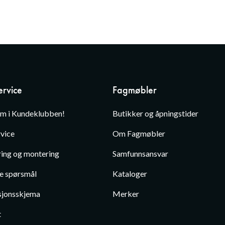
rvice
Fagmøbler
em i Kundeklubben!
Butikker og åpningstider
vice
Om Fagmøbler
ing og montering
Samfunnsansvar
te spørsmål
Kataloger
jonsskjema
Merker
t