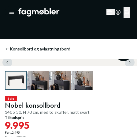
Konsollbord og avlastningsbord
20
%
Salg
Nobel konsollbord
140 x 30, H 70 cm, med to skuffer, matt svart
Tilbudspris
9.995
Før
12.495