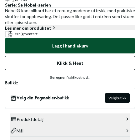
Gyldig til
31.08
Serie:
Se
Nobel
-serien
Nobel® konsollbord har et rent og moderne uttrykk, med praktiske
skuffer for oppbevaring. Det passer like godt i entrèen som i stuen
eller spisestuen.
Les mer om produktet
Ferdigmontert
Legg i handlekurv
Klikk & Hent
Beregner fraktkostnad...
Butikk:
Velg din Fagmøbler-butikk
Velg butikk
Produktdetalj
Mål