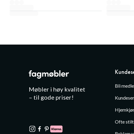
Kundese
Bli medl
Møbler i høy kvalitet
– til gode priser!
Kundeser
Hjemkjør
Ofte stil
Reklamas