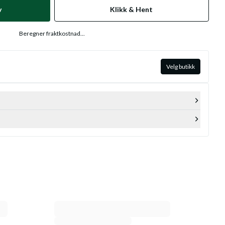
v
Klikk & Hent
Beregner fraktkostnad...
Velg butikk