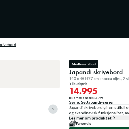
krivebord
Medlemstilbud
Japandi skrivebord
140 x 45 H77 cm, mocca oljet, 2 s
Tilbudspris
14.995
Ikke medlemspris
18.795
Serie:
Se
Japandi
-serien
Japandi skrivebord gir en stilfull
og skandinavisk funksjonalitet, me
Les mer om produktet
Fargevalg