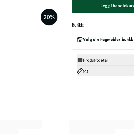
Legg i handlekur
20
%
Butikk:
Velg din Fagmøbler-butikk
Produktdetalj
Mål