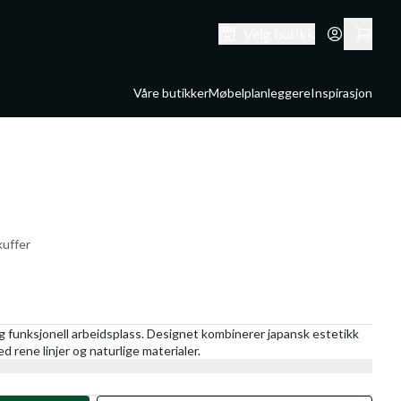
Velg butikk
Våre butikker
Møbelplanleggere
Inspirasjon
kuffer
 og funksjonell arbeidsplass. Designet kombinerer japansk estetikk
d rene linjer og naturlige materialer.