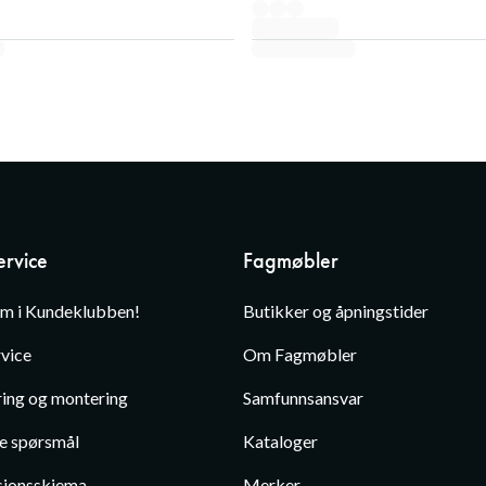
rvice
Fagmøbler
em i Kundeklubben!
Butikker og åpningstider
vice
Om Fagmøbler
ing og montering
Samfunnsansvar
te spørsmål
Kataloger
jonsskjema
Merker