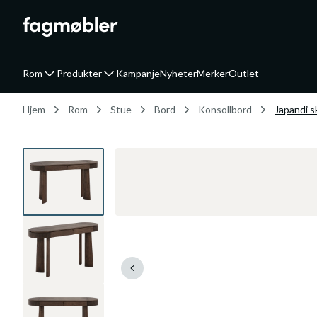
Rom
Produkter
Kampanje
Nyheter
Merker
Outlet
Hjem
Rom
Stue
Bord
Konsollbord
Japandi s