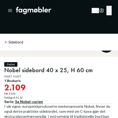
Sidebord
40
%
Outlet
Nobel sidebord 40 x 25, H 60 cm
matt svart
Tilbudspris
2.109
Før
3.525
Gyldig til
31.12
Serie:
Se
Nobel
-serien
I vår egne, europeiskproduserte merkevareserie Nobel, finner du
også dette praktiske sidebordet, som med sin C-base gjør det
ekstra plasseringsvennlig. I motsetning til tradisjonelle bord kan