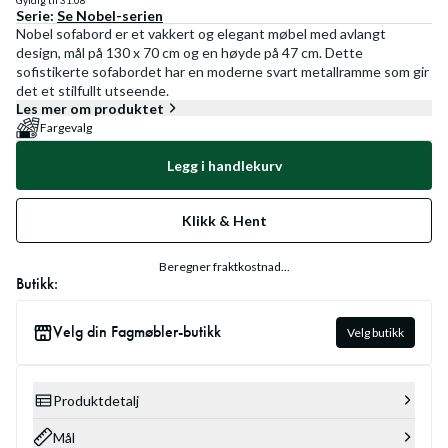
Gyldig til
31.08
Serie:
Se
Nobel
-serien
Nobel sofabord er et vakkert og elegant møbel med avlangt
design, mål på 130 x 70 cm og en høyde på 47 cm. Dette
sofistikerte sofabordet har en moderne svart metallramme som gir
det et stilfullt utseende.
Les mer om produktet
Fargevalg
Legg i handlekurv
Klikk & Hent
Beregner fraktkostnad...
Butikk:
Velg din Fagmøbler-butikk
Velg butikk
Produktdetalj
Mål