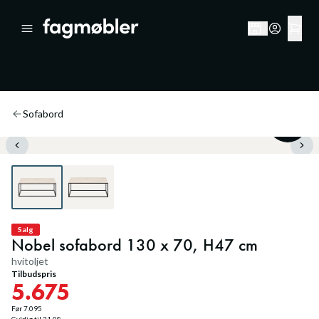
Sofabord
20
%
Salg
Nobel sofabord 130 x 70, H47 cm
hvitoljet
Tilbudspris
5.675
Før
7.095